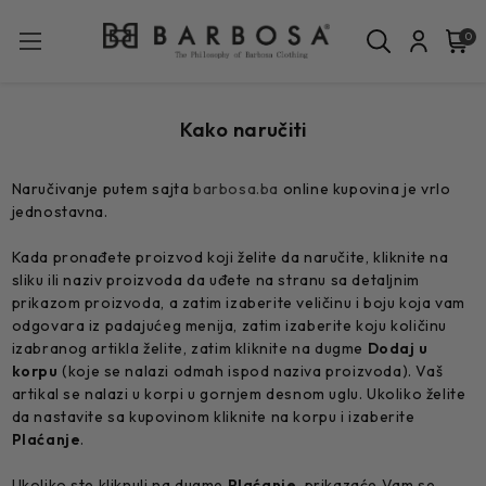
0
Kako naručiti
Naručivanje putem sajta
barbosa.ba
online kupovina je vrlo
jednostavna.
Kada pronađete proizvod koji želite da naručite, kliknite na
sliku ili naziv proizvoda da uđete na stranu sa detaljnim
prikazom proizvoda, a zatim izaberite veličinu i boju koja vam
odgovara iz padajućeg menija, zatim izaberite koju količinu
izabranog artikla želite, zatim kliknite na dugme
Dodaj u
korpu
(koje se nalazi odmah ispod naziva proizvoda). Vaš
artikal se nalazi u korpi u gornjem desnom uglu. Ukoliko želite
da nastavite sa kupovinom kliknite na korpu i izaberite
Plaćanje
.
Ukoliko ste kliknuli na dugme
Plaćanje
, prikazaće Vam se