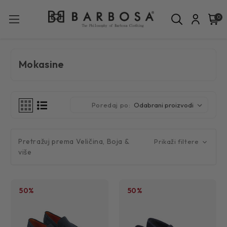
0
Mokasine
Poredaj po:
Pretražuj prema Veličina, Boja &
Prikaži filtere
više
50%
50%