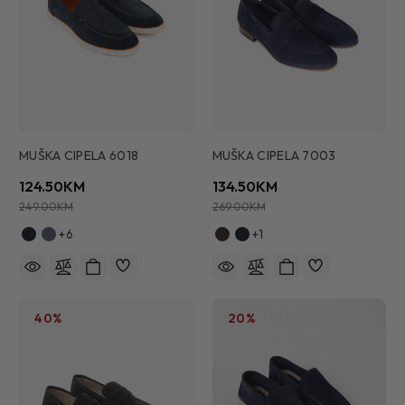
MUŠKA CIPELA 6018
MUŠKA CIPELA 7003
124.50KM
134.50KM
249.00KM
269.00KM
+6
+1
40%
20%