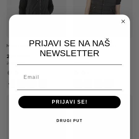
PRIJAVI SE NA NAŠ
MUŠKI PRSLUK 49-42
MUŠKI PRSLUK 50-51
NEWSLETTER
206.10KM
215.10KM
229.00KM
239.00KM
+2
+5
20%
10%
PRIJAVI SE!
DRUGI PUT