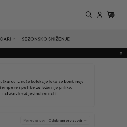
0
OARI
SEZONSKO SNIŽENJE
X
 muškarce iz naše kolekcije lako se kombinuju
žempere
i
patike
za ležernije prilike.
istaknuti vaš jedinstveni stil.
Poredaj po: