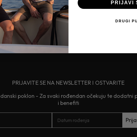
PRIJAVI 
DRUGI P
PRIJAVITE SE NA NEWSLETTER I OSTVARITE
anski poklon - Za svaki rođendan očekuju te dodatni 
i benefiti
Prija