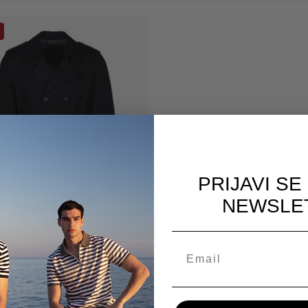
PRIJAVI SE
NEWSLE
I MANTIL 10-303 F
60KM
+1
0KM