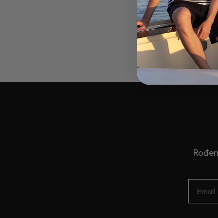
Rođend