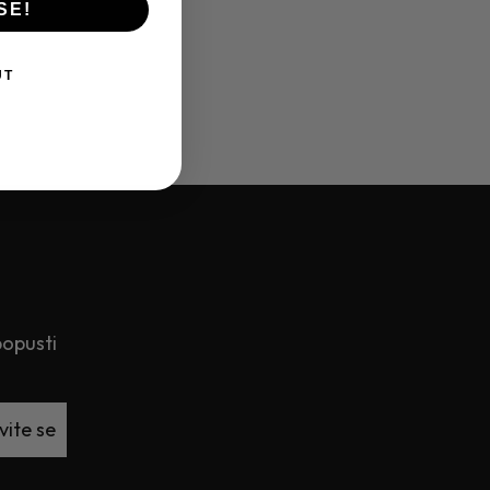
SE!
UT
popusti
vite se