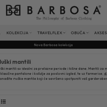
A
KOLEKCIJA
TRAVELFLEX
OBUĆA
AKSES
Nova Barbosa kolekcija
Sezonsko sniženje do -50%
Nova Barbosa kolekcija
Sezonsko sniženje do -50%
Nova Barbosa kolekcija
uški mantili
ški mantili su idealni za prelazne periode i kišne dane. Mantili za
 klasične pantalone i košulje za poslovni izgled, te uz farmerice,
d
onađite muške mantile koji će savršeno upotpuniti vaš garderober i 