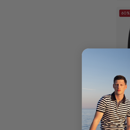
60%
MUŠK
179.
449.0