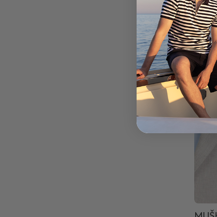
114.
229.0
50%
MUŠK