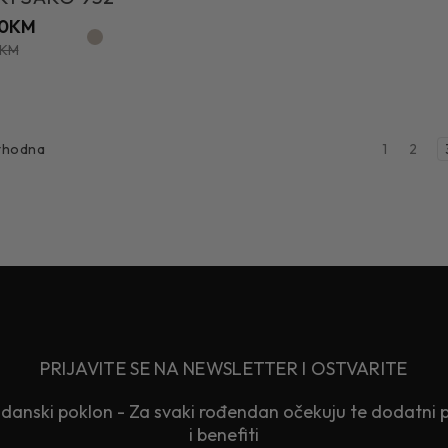
50KM
0KM
1
2
thodna
PRIJAVITE SE NA NEWSLETTER I OSTVARITE
anski poklon - Za svaki rođendan očekuju te dodatni 
i benefiti