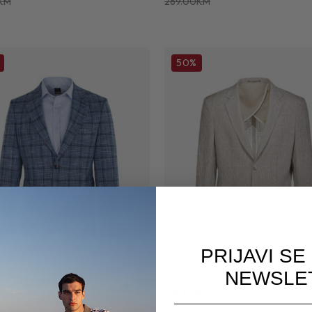
KM
269.00KM
50%
PRIJAVI SE
NEWSLE
I SAKO 5067 F
MUŠKI SAKO 931