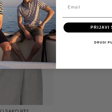
50KM
149.50KM
+1
0KM
299.00KM
PRIJAVI 
DRUGI P
I SAKO 932