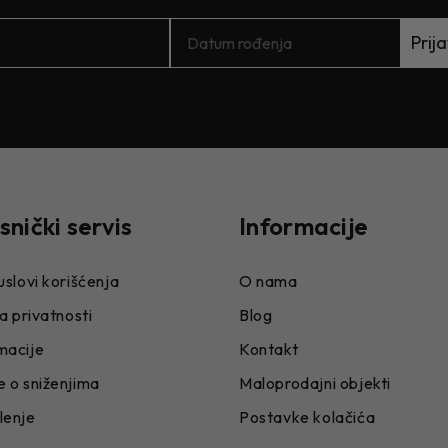
Prija
snički servis
Informacije
uslovi korišćenja
O nama
ka privatnosti
Blog
macije
Kontakt
 o sniženjima
Maloprodajni objekti
lenje
Postavke kolačića