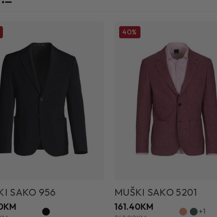
40%
I SAKO 956
MUŠKI SAKO 5201
40KM
161.40KM
+1