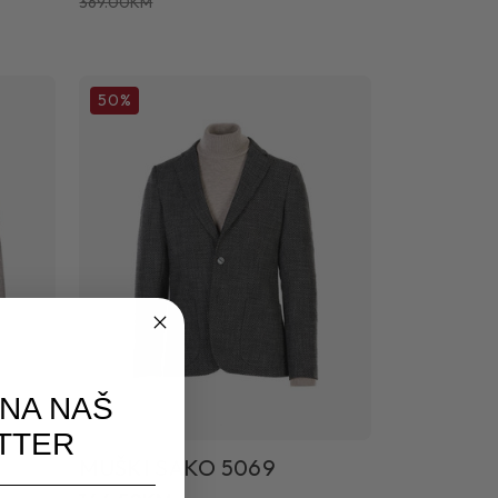
369.00KM
50%
 NA NAŠ
TTER
MUŠKI SAKO 5069