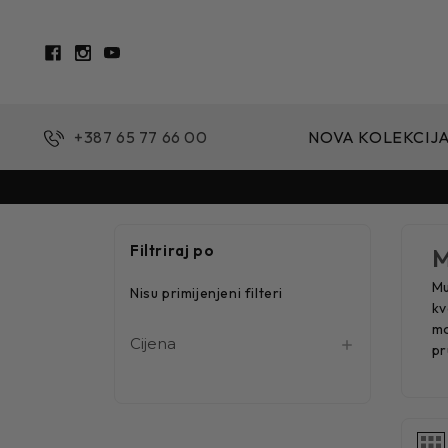
+387 65 77 66 00
NOVA KOLEKCIJ
Filtriraj po
M
Mu
Nisu primijenjeni filteri
kv
mo
Cijena
pr