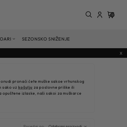
0
OARI
SEZONSKO SNIŽENJE
X
j ponudi pronaći ćete muške sakoe vrhunskog
an sako uz
košulju
za poslovne prilike ili
 opuštene izlaske, naši sakoi za muškarce
Poredaj po: