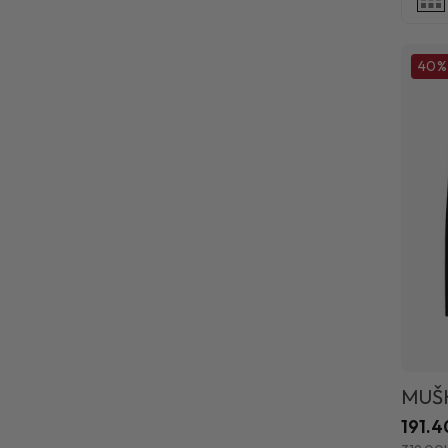
40%
MUŠK
191.