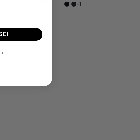
144.50KM
+1
289.00KM
SE!
UT