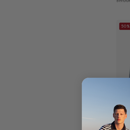
319.00
50%
MUŠK