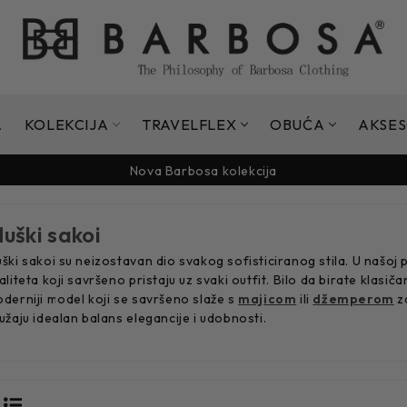
Nova Barbosa kolekcija
A
KOLEKCIJA
TRAVELFLEX
OBUĆA
AKSES
Sezonsko sniženje do -50%
Nova Barbosa kolekcija
Sezonsko sniženje do -50%
Nova Barbosa kolekcija
uški sakoi
ški sakoi su neizostavan dio svakog sofisticiranog stila. U našo
aliteta koji savršeno pristaju uz svaki outfit. Bilo da birate klasič
derniji model koji se savršeno slaže s
majicom
ili
džemperom
za
užaju idealan balans elegancije i udobnosti.