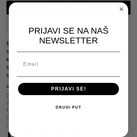
Dodati na listu želja
PRIJAVI SE NA NAŠ
NEWSLETTER
Šifra:
MJ-10-431 42 S
sirovinski sastav:
100% POLIESTER
kroj:
REGULAR FIT
skupljanje po dužini:
+-2%
skupljanje po širini:
+-2%
Uputstvo za održavanje
PRIJAVI SE!
Nije dozvoljeno pranje u mašini za pranje veša
Nije dozvoljeno izbijeljivanje
DRUGI PUT
Nije dozvoljeno sušenje u mašini za sušenje veša
Hemijsko čišćenje u svim rastvaračima
Peglati sa najvišom temperaturom ploče do 110°C