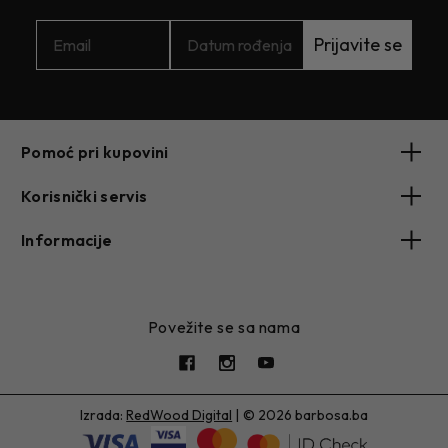
Prijavite se
Pomoć pri kupovini
Korisnički servis
Informacije
Povežite se sa nama
Izrada:
RedWood Digital
|
© 2026 barbosa.ba