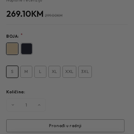
269.10KM
299.00KM
*
BOJA:
S
M
L
XL
XXL
3XL
Količina:
Smanjite
Povećajte
količinu
količinu
MUŠKA
MUŠKA
JAKNA
JAKNA
10-
10-
431
431
Pronađi u radnji