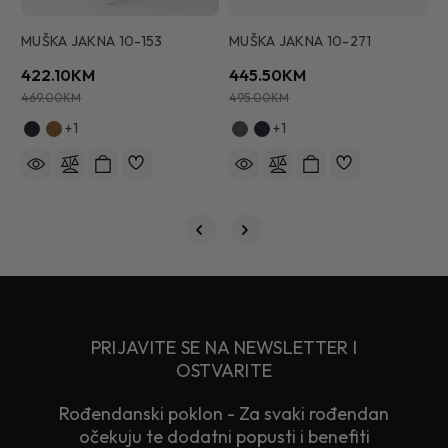
MUŠKA JAKNA 10-153
MUŠKA JAKNA 10-271
M
422.10KM
445.50KM
2
469.00KM
495.00KM
3
+1
+1
PRIJAVITE SE NA NEWSLETTER I
OSTVARITE
Rođendanski poklon - Za svaki rođendan
očekuju te dodatni popusti i benefiti