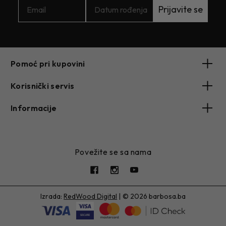
Prijavite se
Pomoć pri kupovini
Korisnički servis
Informacije
Povežite se sa nama
Izrada:
RedWood Digital
|
© 2026 barbosa.ba