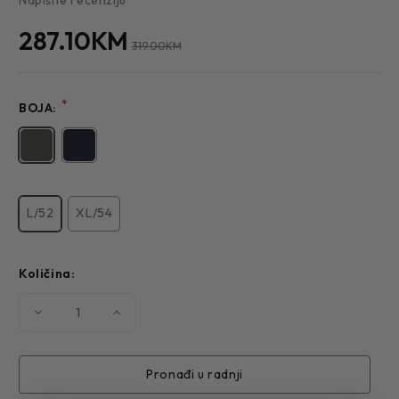
287.10KM
319.00KM
*
BOJA:
L/52
XL/54
Količina:
Smanjite
Povećajte
količinu
količinu
MUŠKA
MUŠKA
JAKNA
JAKNA
10-
10-
221
221
Pronađi u radnji