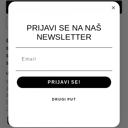
Dodati na listu želja
PRIJAVI SE NA NAŠ
NEWSLETTER
Šifra:
MJ-10-221 18 L/52
sirovinski sastav:
87% POLIAMID 13% ELASTAN
skupljanje po dužini:
+-2%
skupljanje po širini:
+-2%
Uputstvo za održavanje
Nije dozvoljeno pranje u mašini za pranje veša
PRIJAVI SE!
Nije dozvoljeno izbijeljivanje
Nije dozvoljeno sušenje u mašini za sušenje veša
DRUGI PUT
Hemijsko čišćenje u svim rastvaračima
Peglati sa najvišom temperaturom ploče do 110°C