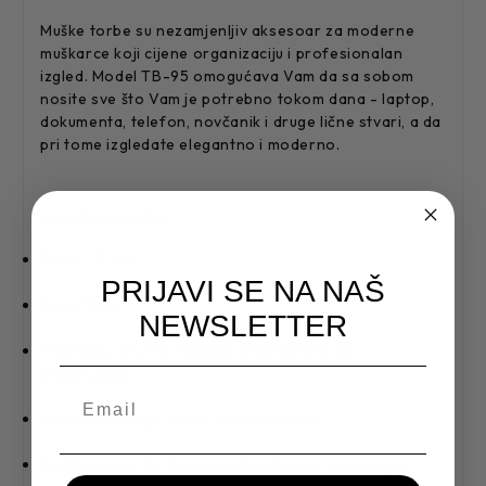
Muške torbe su nezamjenljiv aksesoar za moderne
muškarce koji cijene organizaciju i profesionalan
izgled. Model TB-95 omogućava Vam da sa sobom
nosite sve što Vam je potrebno tokom dana - laptop,
dokumenta, telefon, novčanik i druge lične stvari, a da
pri tome izgledate elegantno i moderno.
Karakteristike
Šifra: TB-95
PRIJAVI SE NA NAŠ
Boja: Crna
NEWSLETTER
Prostrana unutrašnjost sa pregradama za
organizaciju
Izdržljiv materijal otporan na habanje
Elegantna i praktična za svakodnevno korišćenje