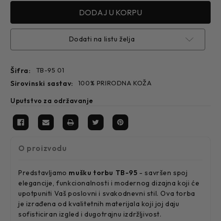
Dodati na listu želja
Šifra:
TB-95 01
sirovinski sastav:
100% PRIRODNA KOŽA
Uputstvo za održavanje
O proizvodu
Predstavljamo
mušku torbu TB-95
-
savršen spoj
elegancije, funkcionalnosti i modernog dizajna koji će
upotpuniti Vaš poslovni i svakodnevni stil. Ova torba
je izrađena od kvalitetnih materijala koji joj daju
sofisticiran izgled i dugotrajnu izdržljivost.