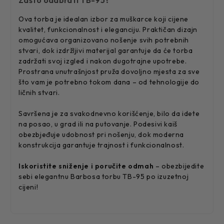
Ova torba je idealan izbor za muškarce koji cijene
kvalitet, funkcionalnost i eleganciju. Praktičan dizajn
omogućava organizovano nošenje svih potrebnih
stvari, dok izdržljivi materijal garantuje da će torba
zadržati svoj izgled i nakon dugotrajne upotrebe.
Prostrana unutrašnjost pruža dovoljno mjesta za sve
što vam je potrebno tokom dana – od tehnologije do
ličnih stvari.
Savršena je za svakodnevno korišćenje, bilo da idete
na posao, u grad ili na putovanje. Podesivi kaiš
obezbjeđuje udobnost pri nošenju, dok moderna
konstrukcija garantuje trajnost i funkcionalnost.
Iskoristite sniženje i poručite odmah
– obezbijedite
sebi elegantnu Barbosa torbu TB-95 po izuzetnoj
cijeni!