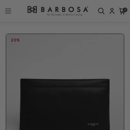
0
20%