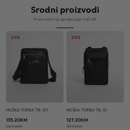
Srodni proizvodi
Proizvodi koji upotpunjuju Vaš stil
20%
20%
MUŠKA TORBA TB-101
MUŠKA TORBA TB-51
M
135.20KM
127.20KM
1
169.00KM
159.00KM
1