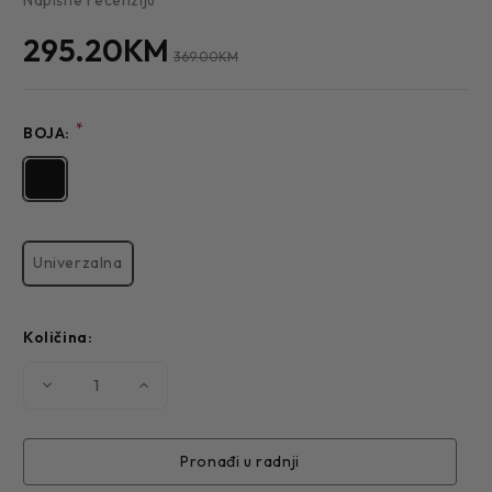
295.20KM
369.00KM
*
BOJA:
Univerzalna
Količina:
Smanjite
Povećajte
količinu
količinu
MUŠKA
MUŠKA
TORBA
TORBA
TB-
TB-
95
95
Pronađi u radnji