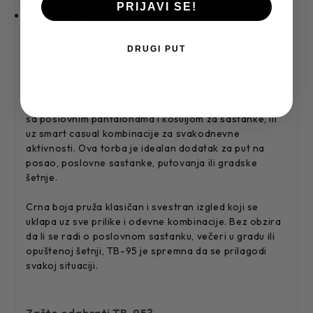
PRIJAVI SE!
Podesivi kaiš za udobno nošenje
DRUGI PUT
Stilske kombinacije
Muška torba TB-95 se lako kombinuje sa različitim
stilovima. Nosite je uz poslovno odelo za kancelariju,
sa poslovnim pantalonama i košuljom za sastanke, ili
uz smart casual kombinacije za svakodnevne
aktivnosti. Ova torba je idealan dodatak za put na
posao, poslovne sastanke, putovanja ili gradske
šetnje.
Crna boja pruža klasičan i svestran izgled koji se
uklapa uz sve prilike i odevne kombinacije. Bez obzira
da li se radi o poslovnom sastanku, večeri u gradu ili
opuštenoj šetnji, TB-95 je spremna da se prilagodi
svakoj situaciji.
Zašto odabrati TB-95?