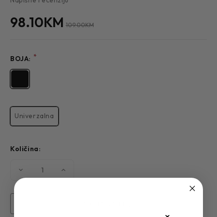
98.10KM
109.00KM
*
BOJA:
Univerzalna
Količina:
Smanjite
Povećajte
količinu
količinu
MUŠKI
MUŠKI
KAIŠ
KAIŠ
K-
K-
36
36
Pronađi u radnji