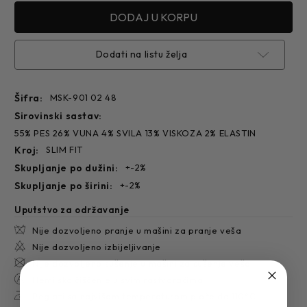
Dodati na listu želja
Šifra:
MSK-901 02 48
sirovinski sastav:
55% PES 26% VUNA 4% SVILA 13% VISKOZA 2% ELASTIN
kroj:
SLIM FIT
skupljanje po dužini:
+-2%
skupljanje po širini:
+-2%
Uputstvo za održavanje
Nije dozvoljeno pranje u mašini za pranje veša
Nije dozvoljeno izbijeljivanje
Nije dozvoljeno sušenje u mašini za sušenje veša
Hemijsko čišćenje u svim rastvaračima
Peglati sa najvišom temperaturom ploče do 110°C