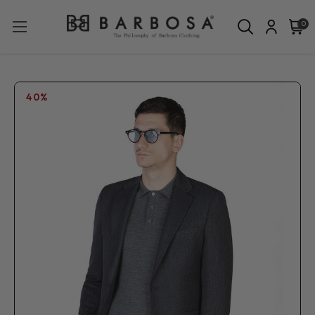
0
40%