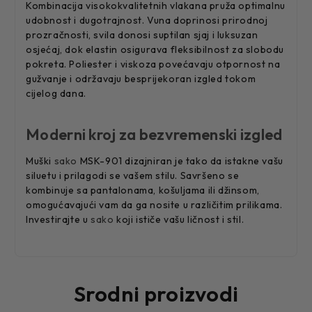
Kombinacija visokokvalitetnih vlakana pruža optimalnu
udobnost i dugotrajnost. Vuna doprinosi prirodnoj
prozračnosti, svila donosi suptilan sjaj i luksuzan
osjećaj, dok elastin osigurava fleksibilnost za slobodu
pokreta. Poliester i viskoza povećavaju otpornost na
gužvanje i održavaju besprijekoran izgled tokom
cijelog dana.
Moderni kroj za bezvremenski izgled
Muški
sako
MSK-901 dizajniran je tako da istakne vašu
siluetu i prilagodi se vašem stilu. Savršeno se
kombinuje sa pantalonama, košuljama ili džinsom,
omogućavajući vam da ga nosite u različitim prilikama.
Investirajte u
sako
koji ističe vašu ličnost i stil.
Srodni proizvodi