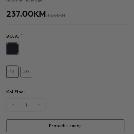
237.00KM
395.00KM
*
BOJA:
48
50
Količina:
Smanjite
Povećajte
količinu
količinu
MUŠKI
MUŠKI
SAKO
SAKO
901
901
Pronađi u radnji