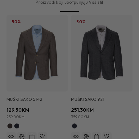
Proizvodi koji upotpunjuju Vaš stil
50%
30%
MUŠKI SAKO 5142
MUŠKI SAKO 921
M
129.50KM
251.30KM
2
259.00KM
359.00KM
2