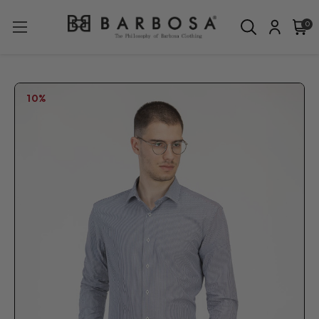
0
10%