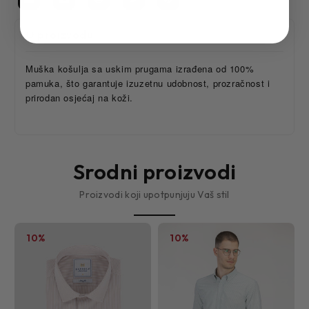
O proizvodu
Muška košulja sa uskim prugama izrađena od 100%
pamuka, što garantuje izuzetnu udobnost, prozračnost i
prirodan osjećaj na koži.
Srodni proizvodi
Proizvodi koji upotpunjuju Vaš stil
10%
10%