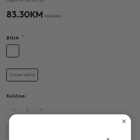
83.30KM
119.00KM
*
BOJA:
Univerzalna
Količina:
Smanjite
Povećajte
količinu
količinu
PARFEM
PARFEM
PHILOSOPHY
PHILOSOPHY
Pronađi u radnji