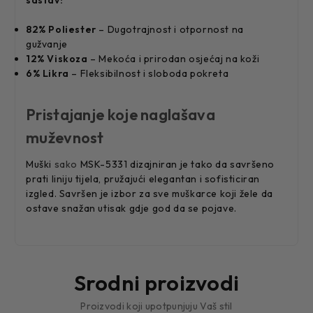
82% Poliester
– Dugotrajnost i otpornost na
gužvanje
12% Viskoza
– Mekoća i prirodan osjećaj na koži
6% Likra
– Fleksibilnost i sloboda pokreta
Pristajanje koje naglašava
muževnost
Muški
sako
MSK-5331 dizajniran je tako da savršeno
prati liniju tijela, pružajući elegantan i sofisticiran
izgled. Savršen je izbor za sve muškarce koji žele da
ostave snažan utisak gdje god da se pojave.
Srodni proizvodi
Proizvodi koji upotpunjuju Vaš stil