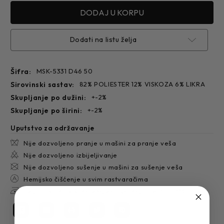
Dodati na listu želja
Šifra:
MSK-5331 D46 50
sirovinski sastav:
82% POLIESTER 12% VISKOZA 6% LIKRA
skupljanje po dužini:
+-2%
skupljanje po širini:
+-2%
Uputstvo za održavanje
Nije dozvoljeno pranje u mašini za pranje veša
Nije dozvoljeno izbijeljivanje
Nije dozvoljeno sušenje u mašini za sušenje veša
Hemijsko čišćenje u svim rastvaračima
Peglati sa najvišom temperaturom ploče do 110°C