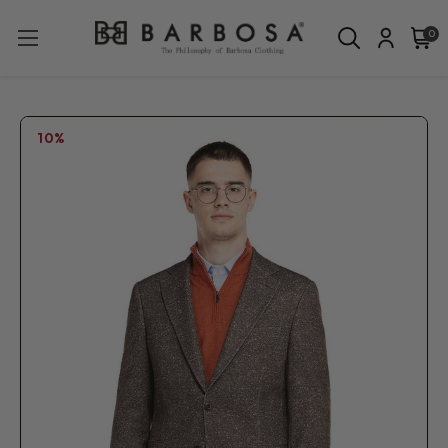
0
10%