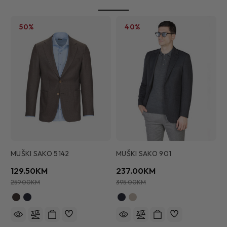
50%
40%
MUŠKI SAKO 5142
MUŠKI SAKO 901
M
129.50KM
237.00KM
2
259.00KM
395.00KM
3