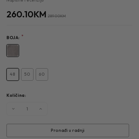
260.10KM
289.00KM
*
BOJA:
48
50
60
Količina:
Smanjite
Povećajte
količinu
količinu
MUŠKI
MUŠKI
SAKO
SAKO
5331
5331
Pronađi u radnji