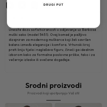
DRUGI PUT
O proizvodu
Unesite dozu sofisticiranosti u odijevanje uz Barbosa
muški sako (model 5451). Ovaj komad je pažljivo
dizajniran za modernog muškarca koji želi savršen
balans između elegancije i komfora. Vrhunski kroj
prati liniju tijela i naglašava figuru, čineći ga idealnim
izborom kako za formalne poslovne prilike, tako i za
večernje izlaske ili svečane događaje.
Srodni proizvodi
Proizvodi koji upotpunjuju Vaš stil