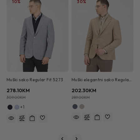
10%
30%
Muški sako Regular Fit 5273
Muški elegantni sako Regular Fit 5473
278.10KM
202.30KM
2
309.00KM
289.00KM
2
+1