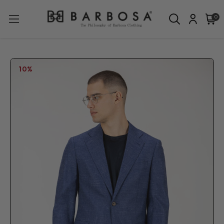
0
10%