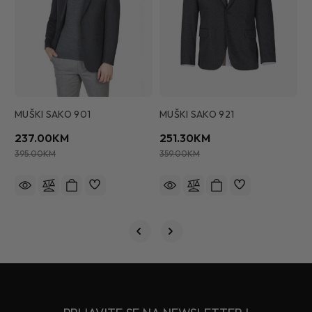
MUŠKI SAKO 901
MUŠKI SAKO 921
M
237.00KM
251.30KM
2
395.00KM
359.00KM
2