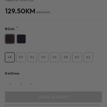
129.50KM
259.00KM
*
BOJA:
48
50
52
54
56
58
60
62
Količina:
Smanjite
Povećajte
količinu
količinu
MUŠKI
MUŠKI
SAKO
SAKO
5142
5142