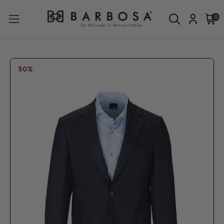
0
50%