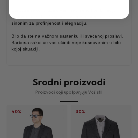
Barbosa sakoi pružaju vam savršenu kombinaciju
udobnosti i stila. Donose klasičan dizajn koji je
sinonim za profinjenost i elegnaciju.
Bilo da ste na važnom sastanku ili svečanoj proslavi,
Barbosa sakoi će vas učiniti neprikosnovenim u bilo
kojoj situaciji.
Srodni proizvodi
Proizvodi koji upotpunjuju Vaš stil
40%
30%