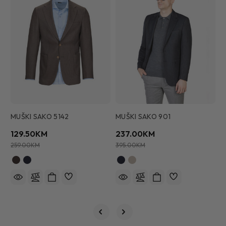
MUŠKI SAKO 5142
MUŠKI SAKO 901
M
129.50KM
237.00KM
1
259.00KM
395.00KM
2