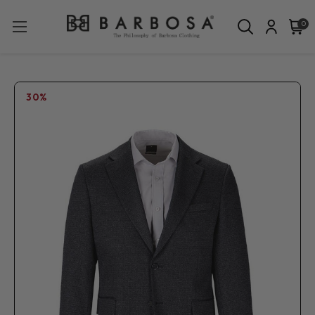
0
30%