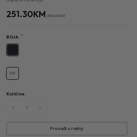
251.30KM
359.00KM
*
BOJA:
48
Količina:
Smanjite
Povećajte
količinu
količinu
MUŠKI
MUŠKI
SAKO
SAKO
921
921
Pronađi u radnji