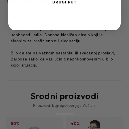
DRUGI PUT
O proizvodu
Barbosa sakoi pružaju vam savršenu kombinaciju
udobnosti i stila. Donose klasičan dizajn koji je
sinonim za profinjenost i elegnaciju.
Bilo da ste na važnom sastanku ili svečanoj proslavi,
Barbosa sakoi će vas učiniti neprikosnovenim u bilo
kojoj situaciji.
Srodni proizvodi
Proizvodi koji upotpunjuju Vaš stil
50%
40%