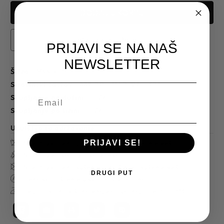
Dodati na listu želja
PRIJAVI SE NA NAŠ
NEWSLETTER
Šifra:
MSK-956 01 50
sirovinski sastav:
88% POLIAMID 12% LIKRA
skupljanje po dužini:
+-2%
skupljanje po širini:
+-2%
Uputstvo za održavanje
PRIJAVI SE!
Nije dozvoljeno pranje u mašini za pranje veša
Nije dozvoljeno izbijeljivanje
Nije dozvoljeno sušenje u mašini za sušenje veša
DRUGI PUT
Hemijsko čišćenje u svim rastvaračima
Peglati sa najvišom temperaturom ploče do 110°C