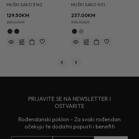
MUŠKI SAKO 5142
MUŠKI SAKO 901
M
129.50KM
237.00KM
2
259.00KM
395.00KM
3
PRIJAVITE SE NA NEWSLETTER I
OSTVARITE
Rođendanski poklon - Za svaki rođendan
očekuju te dodatni popusti i benefiti