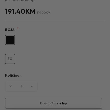
191.40KM
319.00KM
*
BOJA:
50
Količina:
Smanjite
Povećajte
količinu
količinu
MUŠKI
MUŠKI
SAKO
SAKO
956
956
Pronađi u radnji