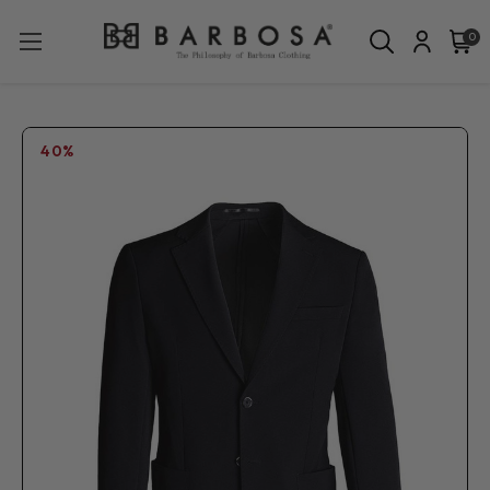
0
40%